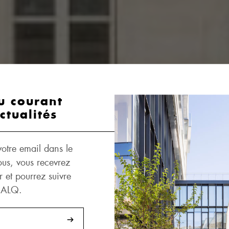
u courant
ctualités
 votre email dans le
us, vous recevrez
r et pourrez suivre
 CALQ.