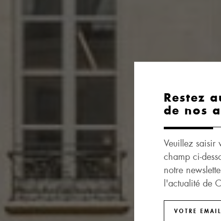
Restez a
de nos a
Veuillez saisir
champ ci-desso
notre newslette
l'actualité de